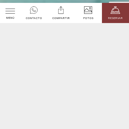
MENÚ
CONTACTO
COMPARTIR
FOTOS
RESERVAR
Bienvenido a
Fecha de Llegada
Fecha de Salida
2
Les adultes
1
chambre
En la ciudad de La Paz - Bolivia
VER TARIFAS
Ubicada en el centro histórico de la ciudad de La
Paz, cerca de los principales atractivos turísticos.
LA CASONA Hotel Boutique está declarada por
las autoridades locales como PATRIMONIO