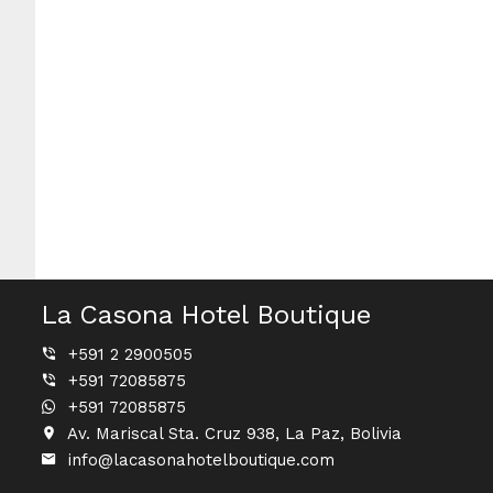
La Casona Hotel Boutique
+591 2 2900505
+591 72085875
+591 72085875
Av. Mariscal Sta. Cruz 938, La Paz, Bolivia
info@lacasonahotelboutique.com